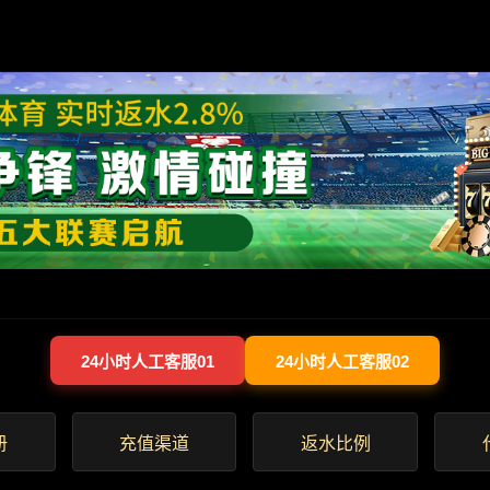
24小时人工客服01
24小时人工客服02
册
充值渠道
返水比例