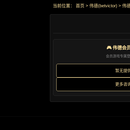
当前位置：
首页
>
伟德(betvictor)
> 伟
🎮 伟德会
会员游戏专属
暂无提
更多咨