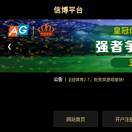
信博平台
❮
|
公告
平台尽有。红蓝反水0.8起步，皇冠体育2.7，祝贵宾游戏愉快！
网站首页
开户注