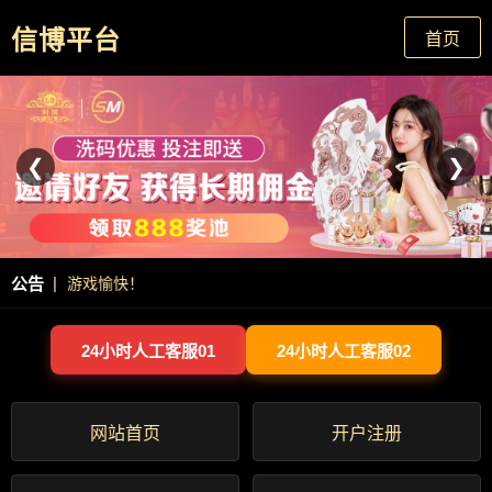
信博平台
首页
❮
❯
|
公告
7，祝贵宾游戏愉快！
24小时人工客服01
24小时人工客服02
网站首页
开户注册