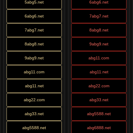
5abg5.net
6abg6.net
6abg6.net
7abg7.net
7abg7.net
8abg8.net
8abg8.net
9abg9.net
9abg9.net
abg11.com
abg11.com
abg11.net
abg11.net
abg22.com
abg22.com
abg33.net
abg33.net
abg5588.net
abg5588.net
abg6888.net