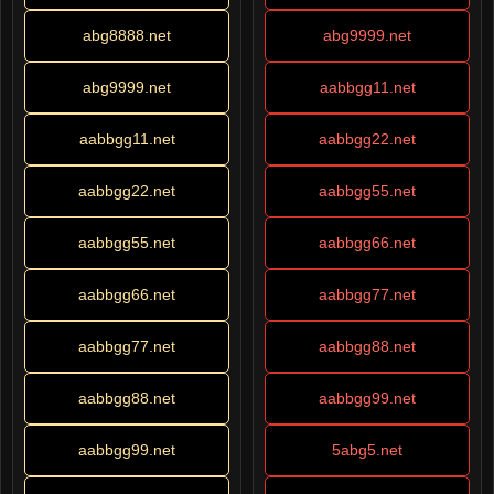
abg8888.net
abg9999.net
abg9999.net
aabbgg11.net
aabbgg11.net
aabbgg22.net
aabbgg22.net
aabbgg55.net
aabbgg55.net
aabbgg66.net
aabbgg66.net
aabbgg77.net
aabbgg77.net
aabbgg88.net
aabbgg88.net
aabbgg99.net
aabbgg99.net
5abg5.net