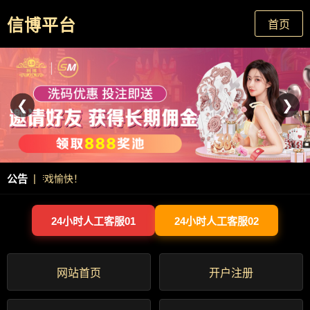
信博平台
首页
❮
❯
|
公告
祝贵宾游戏愉快！
24小时人工客服01
24小时人工客服02
网站首页
开户注册