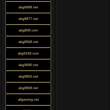
abg6888.net
abg8877.net
abg808.com
abg8568.net
abg9168.com
abg9680.net
abg9850.net
abg9868.net
allgaming.net