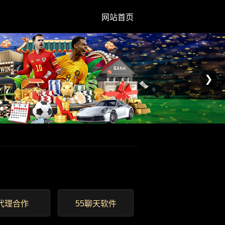
网站首页
❯
代理合作
55聊天软件