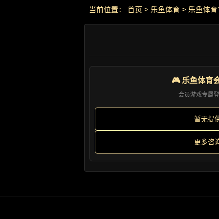
当前位置：
首页
>
乐鱼体育
> 乐鱼体
🎮 乐鱼体育
会员游戏专属
暂无提
更多咨