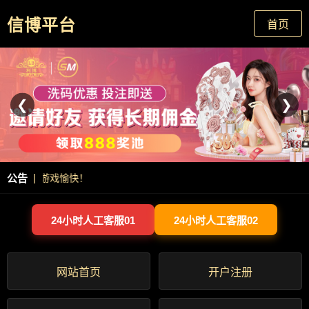
信博平台
首页
❮
❯
|
公告
7，祝贵宾游戏愉快！
24小时人工客服01
24小时人工客服02
网站首页
开户注册