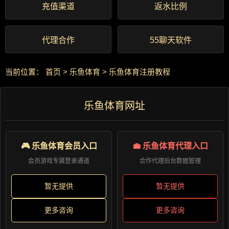
充值渠道
返水比例
代理合作
55聊天软件
当前位置：
首页
>
乐鱼体育
> 乐鱼体育注册教程
乐鱼体育网址
🎮 乐鱼体育会员入口
💼 乐鱼体育代理入口
会员游戏专属登录通道
合作代理后台数据管理
暂无提供
暂无提供
更多咨询
更多咨询