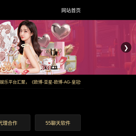
网站首页
❯
-亚星-欧博-AG-皇冠体育》多热门平台尽有。红蓝反水0.8起步，皇冠
代理合作
55聊天软件