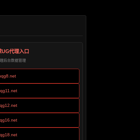
环球UG代理入口
理后台数据管理
hqg8.net
qg11.net
qg12.net
qg16.net
qg18.net