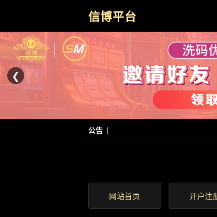
信博平台
❮
|
公告
网站首页
开户注