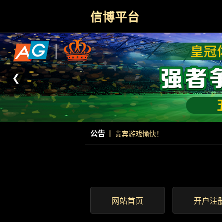
信博平台
❮
|
公告
水0.8起步，皇冠体育2.7，祝贵宾游戏愉快！
网站首页
开户注