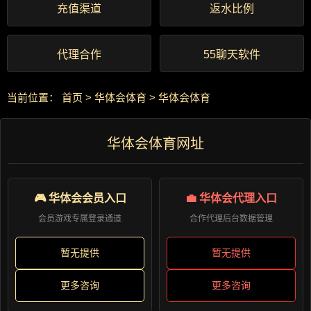
充值渠道
返水比例
代理合作
55聊天软件
当前位置：
首页
>
华体会体育
> 华体会体育
华体会体育网址
🎮 华体会会员入口
💼 华体会代理入口
会员游戏专属登录通道
合作代理后台数据管理
暂无提供
暂无提供
更多咨询
更多咨询