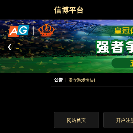
信博平台
❮
|
公告
水0.8起步，皇冠体育2.7，祝贵宾游戏愉快！
网站首页
开户注