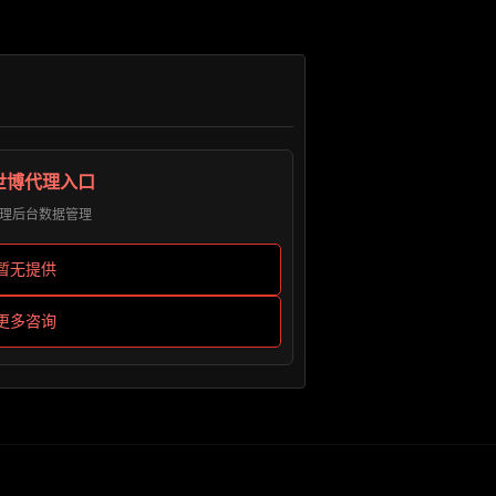
e世博代理入口
理后台数据管理
暂无提供
更多咨询