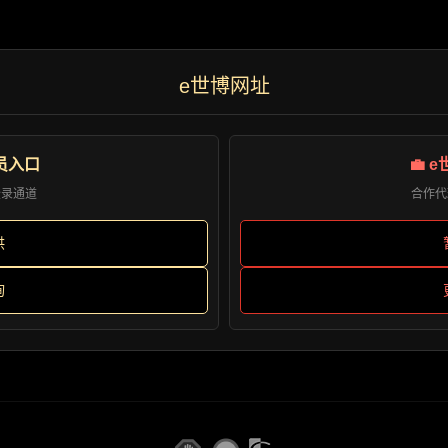
e世博网址
会员入口
💼 
登录通道
合作代
供
询