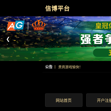
信博平台
❮
|
公告
反水0.8起步，皇冠体育2.7，祝贵宾游戏愉快！
网站首页
开户注