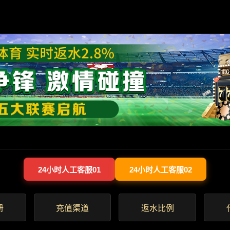
24小时人工客服01
24小时人工客服02
册
充值渠道
返水比例