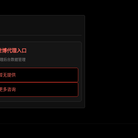
e世博代理入口
理后台数据管理
暂无提供
更多咨询