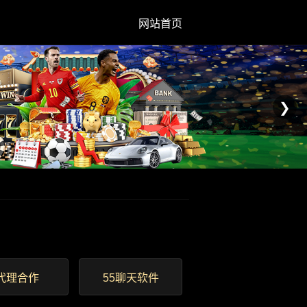
网站首页
❯
代理合作
55聊天软件