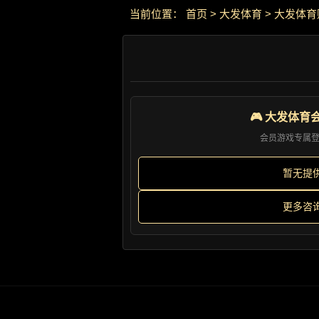
当前位置：
首页
>
大发体育
> 大发体
🎮 大发体育
会员游戏专属
暂无提
更多咨