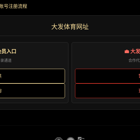
育账号注册流程
大发体育网址
会员入口
💼 
登录通道
合作代
供
询