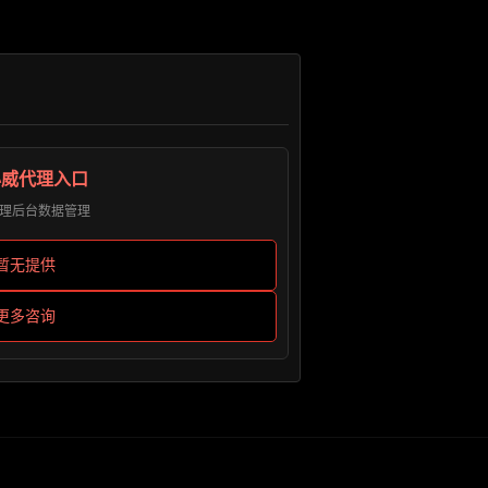
 必威代理入口
理后台数据管理
暂无提供
更多咨询