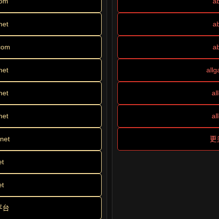
com
a
net
a
com
a
net
all
net
a
net
a
net
更
et
et
平台