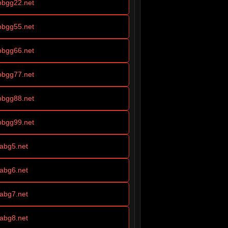
bbgg22.net
bbgg55.net
bbgg66.net
bbgg77.net
bbgg88.net
bbgg99.net
abg5.net
abg6.net
abg7.net
abg8.net