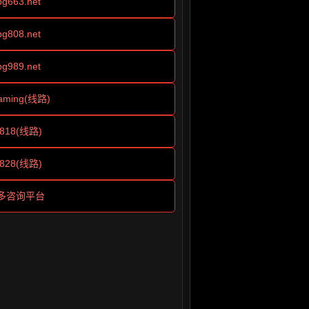
bg663.net
bg808.net
bg989.net
gaming(线路)
ll818(线路)
ll828(线路)
多咨询平台