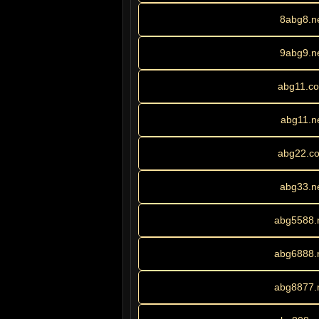
8abg8.n
9abg9.n
abg11.c
abg11.n
abg22.c
abg33.n
abg5588.
abg6888.
abg8877.