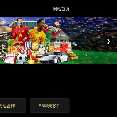
网站首页
❯
代理合作
55聊天软件