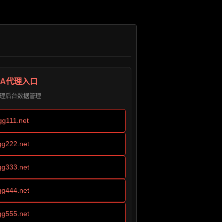
 PA代理入口
理后台数据管理
gg111.net
gg222.net
gg333.net
gg444.net
gg555.net