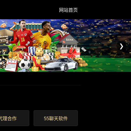
网站首页
❯
代理合作
55聊天软件