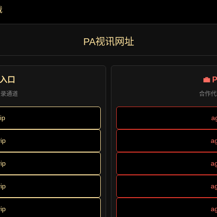
载
PA视讯网址
员入口
💼
登录通道
合作代
ip
a
ip
a
ip
a
ip
a
ip
a