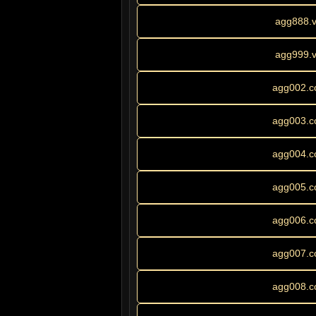
agg888.v
agg999.v
agg002.
agg003.
agg004.
agg005.
agg006.
agg007.
agg008.